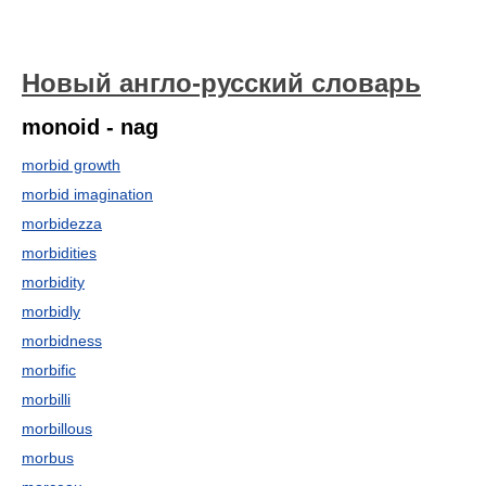
Новый англо-русский словарь
monoid - nag
morbid growth
morbid imagination
morbidezza
morbidities
morbidity
morbidly
morbidness
morbific
morbilli
morbillous
morbus