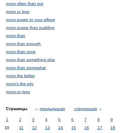
more often than not
more or less
more power to your elbow
more praise than pudding
more than
more than enough
more than once
more than something else
more than somewhat
more the better
more's the pity
more-or-less
Страницы
←
предыдущая
следующая
→
1
2
3
4
5
6
7
8
9
10
11
12
13
14
15
16
17
18