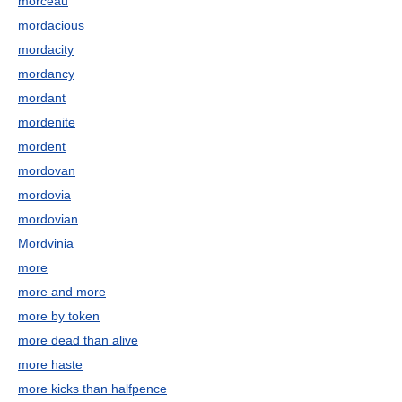
morceau
mordacious
mordacity
mordancy
mordant
mordenite
mordent
mordovan
mordovia
mordovian
Mordvinia
more
more and more
more by token
more dead than alive
more haste
more kicks than halfpence